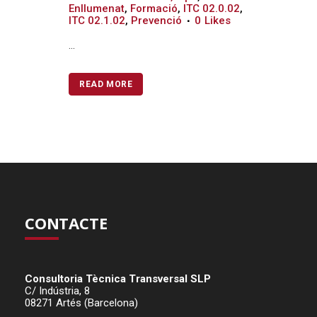
Enllumenat
,
Formació
,
ITC 02.0.02
,
ITC 02.1.02
,
Prevenció
0
Likes
...
READ MORE
CONTACTE
Consultoria Tècnica Transversal SLP
C/ Indústria, 8
08271 Artés (Barcelona)