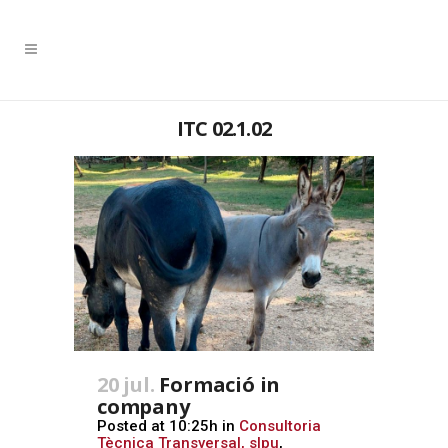
ITC 02.1.02
20 jul.
Formació in
company
Posted at 10:25h
in
Consultoria
Tècnica Transversal, slpu
,