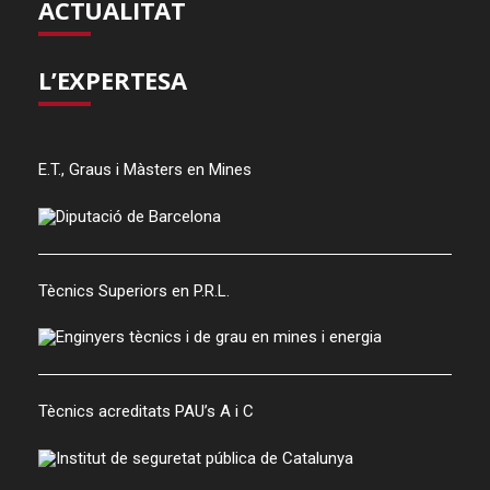
ACTUALITAT
L’EXPERTESA
E.T., Graus i Màsters en Mines
Tècnics Superiors en P.R.L.
Tècnics acreditats PAU’s A i C