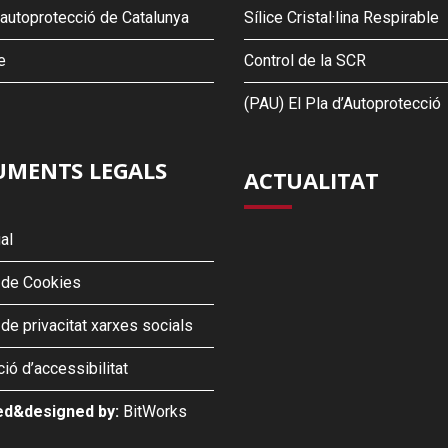
’autoprotecció de Catalunya
Sílice Cristal·lina Respirable
e
Control de la SCR
(PAU) El Pla d’Autoprotecció
MENTS LEGALS
ACTUALITAT
al
a de Cookies
 de privacitat xarxes socials
ió d’accessibilitat
d&designed by:
BitWorks