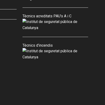
Tècnics acreditats PAU’s A i C
Tècnics d’incendis