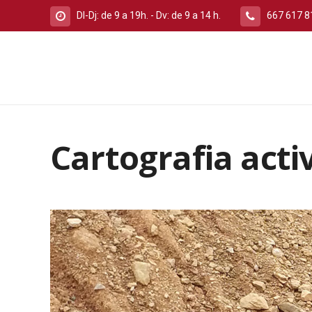
Dl-Dj: de 9 a 19h. - Dv: de 9 a 14 h.
667 617 8
Cartografia activ