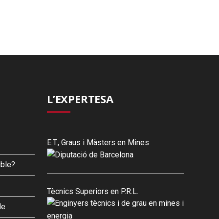
L’EXPERTESA
E.T., Graus i Màsters en Mines
ible?
Tècnics Superiors en P.R.L.
le