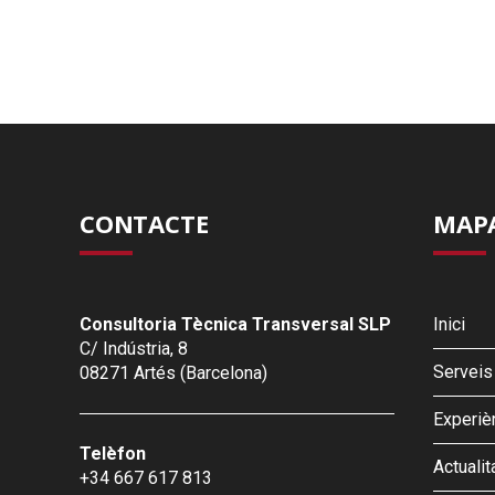
CONTACTE
MAPA
Consultoria Tècnica Transversal SLP
Inici
C/ Indústria, 8
Serveis
08271 Artés (Barcelona)
Experiè
Telèfon
Actualit
+34 667 617 813