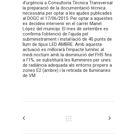
d’urgència a Consultoria Tècnica Transversal
la preparació de la documentació tècnica
necessària per optar a les ajudes publicades
al DOGC el 17/06/2015. Per optar a aquestes
es decideix intervenir en el carrer Manel
López del municipi. El mes de setembre es
confirma l’obtenció de l’ajuda pel
subministrament i instal·lació de 40 punts de
llum de tipus LED AMBRE. Amb aquesta
actuació es millorarà l’impacte lumínic al
medi nocturn amb la disminució del FHS fins
a l’1%, se substituirà les llumineres per unes
de radiància adequada als entorns propers a
zones E2 (ambre) i la retirada de lluminaries
de VM.