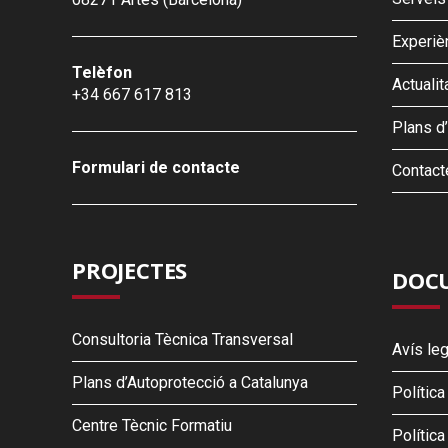
Experiè
Telèfon
Actualit
+34 667 617 813
Plans d
Formulari de contacte
Contact
PROJECTES
DOCU
Consultoria Tècnica Transversal
Avís leg
Plans d’Autoprotecció a Catalunya
Polític
Centre Tècnic Formatiu
Política