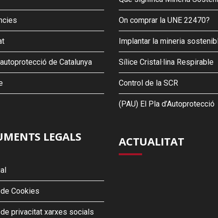
ncies
On comprar la UNE 22470?
at
Implantar la mineria sostenib
’autoprotecció de Catalunya
Sílice Cristal·lina Respirable
e
Control de la SCR
(PAU) El Pla d’Autoprotecció
MENTS LEGALS
ACTUALITAT
al
a de Cookies
 de privacitat xarxes socials