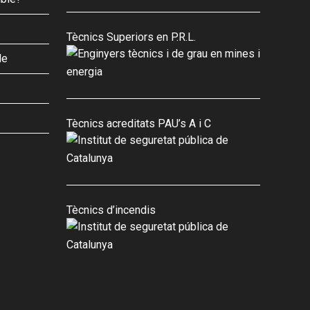
Tècnics Superiors en P.R.L.
le
Tècnics acreditats PAU’s A i C
Tècnics d’incendis