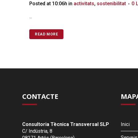
Posted at 10:06h
in
activitats
,
sostenibilitat
0
...
READ MORE
CONTACTE
MAPA
Consultoria Tècnica Transversal SLP
Inici
C/ Indústria, 8
Serveis
08271 Artés (Barcelona)