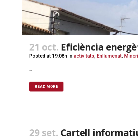
21 oct.
Eficiència energè
Posted at 19:08h
in
activitats
,
Enllumenat
,
Miner
...
READ MORE
29 set.
Cartell informat