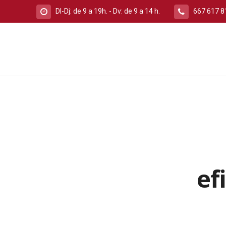
Dl-Dj: de 9 a 19h. - Dv: de 9 a 14 h.
667 617 8
ef