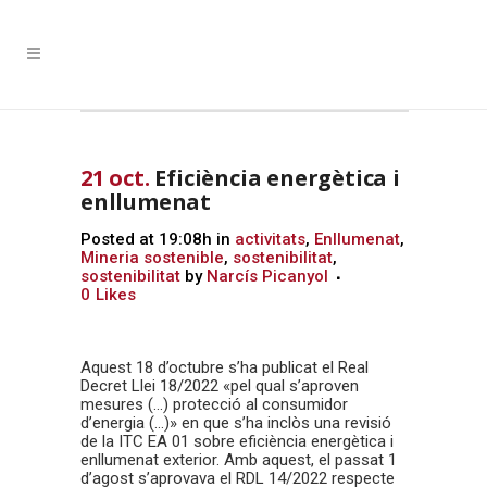
21 oct.
Eficiència energètica i
enllumenat
Posted at 19:08h
in
activitats
,
Enllumenat
,
Mineria sostenible
,
sostenibilitat
,
sostenibilitat
by
Narcís Picanyol
0
Likes
Aquest 18 d’octubre s’ha publicat el Real
Decret Llei 18/2022 «pel qual s’aproven
mesures (…) protecció al consumidor
d’energia (…)» en que s’ha inclòs una revisió
de la ITC EA 01 sobre eficiència energètica i
enllumenat exterior. Amb aquest, el passat 1
d’agost s’aprovava el RDL 14/2022 respecte