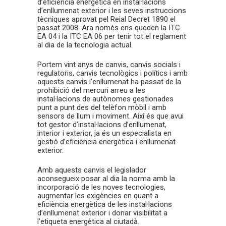
d’eficiència energètica en instal·lacions
d’enllumenat exterior i les seves instruccions
tècniques aprovat pel Reial Decret 1890 el
passat 2008. Ara només ens queden la ITC
EA 04 i la ITC EA 06 per tenir tot el reglament
al dia de la tecnologia actual.
Portem vint anys de canvis, canvis socials i
regulatoris, canvis tecnològics i polítics i amb
aquests canvis l’enllumenat ha passat de la
prohibició del mercuri arreu a les
instal·lacions de autònomes gestionades
punt a punt des del telèfon mòbil i amb
sensors de llum i moviment. Així és que avui
tot gestor d’instal·lacions d’enllumenat,
interior i exterior, ja és un especialista en
gestió d’eficiència energètica i enllumenat
exterior.
Amb aquests canvis el legislador
aconsegueix posar al dia la norma amb la
incorporació de les noves tecnologies,
augmentar les exigències en quant a
eficiència energètica de les instal·lacions
d’enllumenat exterior i donar visibilitat a
l’etiqueta energètica al ciutadà.