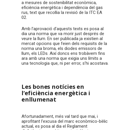
a mesures de sostenibilitat econòmica,
eficiència energètica i dependència del gas
rus, text que recollia la revisió de la ITC EA
02.
Amb l’aprovació d’aquests texts es posa al
dia una norma que va morir just després de
veure la llum. En ser publicada ja existien al
mercat opcions que feien dels requisits de la
norma una broma, els diodes emissors de
llum, els LEDs. Així doncs ens trobàvem fins
ara amb una norma que exigia uns límits a
una tecnologia que, ni per error, s’hi acostava.
Les bones notícies en
l’eficiència energètica i
enllumenat
Afortunadament, més val tard que mai, i
aprofitant l’excusa del marc econòmico-bèlic
actual, es posa al dia el Reglament