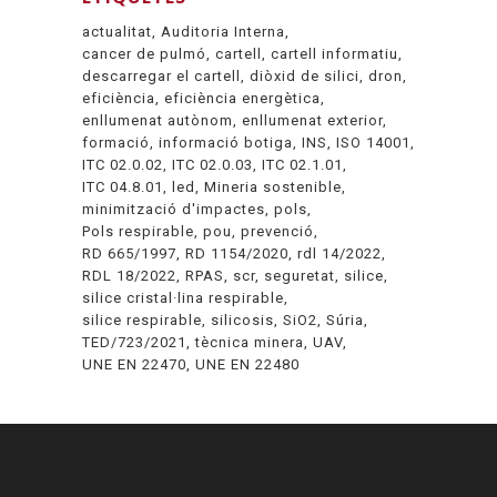
actualitat
Auditoria Interna
cancer de pulmó
cartell
cartell informatiu
descarregar el cartell
diòxid de silici
dron
eficiència
eficiència energètica
enllumenat autònom
enllumenat exterior
formació
informació botiga
INS
ISO 14001
ITC 02.0.02
ITC 02.0.03
ITC 02.1.01
ITC 04.8.01
led
Mineria sostenible
minimització d'impactes
pols
Pols respirable
pou
prevenció
RD 665/1997
RD 1154/2020
rdl 14/2022
RDL 18/2022
RPAS
scr
seguretat
silice
silice cristal·lina respirable
silice respirable
silicosis
SiO2
Súria
TED/723/2021
tècnica minera
UAV
UNE EN 22470
UNE EN 22480