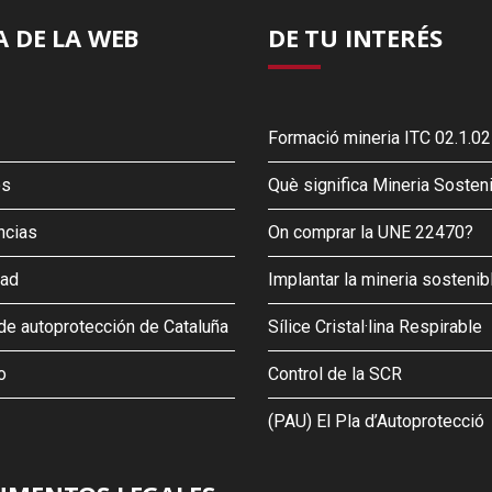
 DE LA WEB
DE TU INTERÉS
Formació mineria ITC 02.1.02
os
Què significa Mineria Sosten
ncias
On comprar la UNE 22470?
dad
Implantar la mineria sostenib
de autoprotección de Cataluña
Sílice Cristal·lina Respirable
o
Control de la SCR
(PAU) El Pla d’Autoprotecció