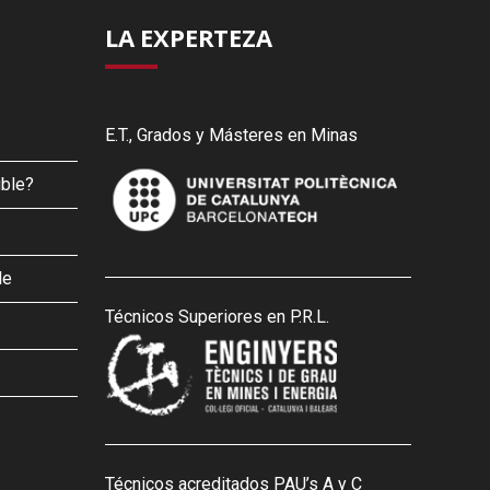
LA EXPERTEZA
E.T., Grados y Másteres en Minas
ible?
le
Técnicos Superiores en P.R.L.
Técnicos acreditados PAU’s A y C