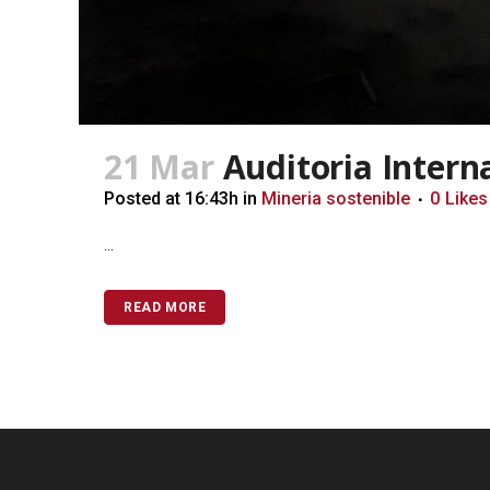
21 Mar
Auditoria Intern
Posted at 16:43h
in
Mineria sostenible
0
Likes
...
READ MORE