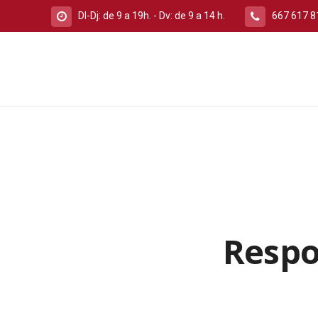
Dl-Dj: de 9 a 19h. - Dv: de 9 a 14 h.
667 617 8
Respo