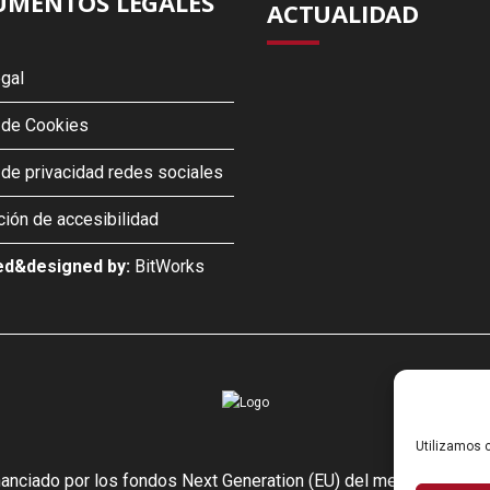
MENTOS LEGALES
ACTUALIDAD
egal
a de Cookies
a de privacidad redes sociales
ción de accesibilidad
d&designed by:
BitWorks
Utilizamos c
inanciado por los fondos Next Generation (EU) del mecanismo de r