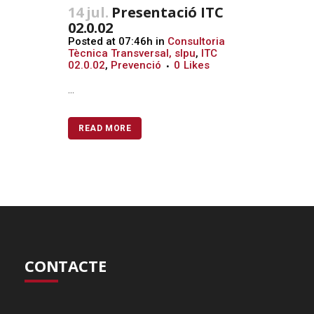
14 jul.
Presentació ITC
02.0.02
Posted at 07:46h
in
Consultoria
Tècnica Transversal, slpu
,
ITC
02.0.02
,
Prevenció
0
Likes
...
READ MORE
CONTACTE