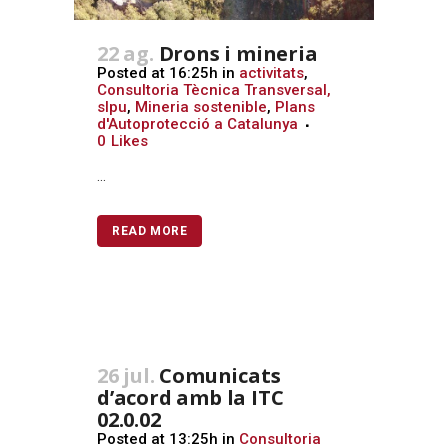
22 ag.
Drons i mineria
Posted at 16:25h
in
activitats
,
Consultoria Tècnica Transversal,
slpu
,
Mineria sostenible
,
Plans
d'Autoprotecció a Catalunya
0
Likes
...
READ MORE
26 jul.
Comunicats
d’acord amb la ITC
02.0.02
Posted at 13:25h
in
Consultoria