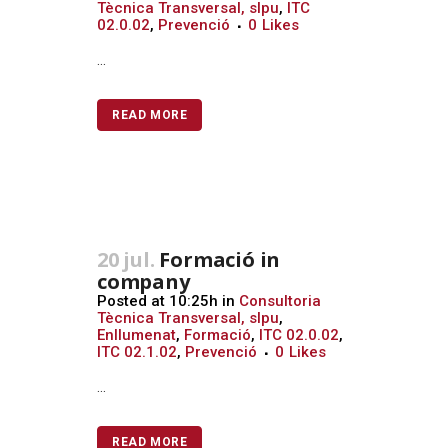
Tècnica Transversal, slpu
,
ITC
02.0.02
,
Prevenció
0
Likes
...
READ MORE
20 jul.
Formació in
company
Posted at 10:25h
in
Consultoria
Tècnica Transversal, slpu
,
Enllumenat
,
Formació
,
ITC 02.0.02
,
ITC 02.1.02
,
Prevenció
0
Likes
...
READ MORE