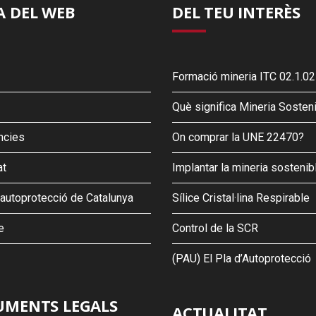
 DEL WEB
DEL TEU INTERÈS
Formació mineria ITC 02.1.02
Què significa Mineria Sosten
ncies
On comprar la UNE 22470?
at
Implantar la mineria sostenib
’autoprotecció de Catalunya
Sílice Cristal·lina Respirable
e
Control de la SCR
(PAU) El Pla d’Autoprotecció
MENTS LEGALS
ACTUALITAT