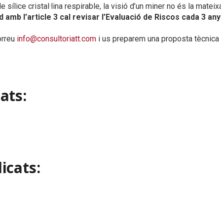
sílice cristal·lina respirable, la visió d’un miner no és la mateix
 amb l’article 3 cal revisar l’Evaluació de Riscos cada 3 any
orreu
info@consultoriatt.com
i us preparem una proposta tècnica
ats:
icats: