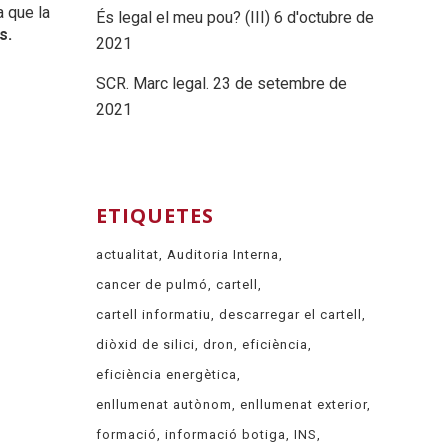
a que la
És legal el meu pou? (III)
6 d'octubre de
s.
2021
SCR. Marc legal.
23 de setembre de
2021
ETIQUETES
actualitat
Auditoria Interna
cancer de pulmó
cartell
cartell informatiu
descarregar el cartell
diòxid de silici
dron
eficiència
eficiència energètica
enllumenat autònom
enllumenat exterior
formació
informació botiga
INS