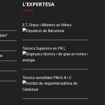
L’EXPERTESA
E.T., Graus i Màsters en Mines
ible?
Tècnics Superiors en P.R.L.
le
Tècnics acreditats PAU’s A i C