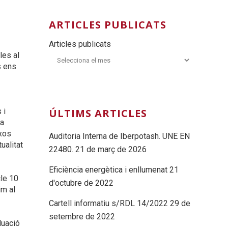
ARTICLES PUBLICATS
Articles publicats
les al
s ens
ÚLTIMS ARTICLES
 i
la
ixos
Auditoria Interna de Iberpotash. UNE EN
ualitat
22480.
21 de març de 2026
Eficiència energètica i enllumenat
21
cle 10
d'octubre de 2022
im al
Cartell informatiu s/RDL 14/2022
29 de
setembre de 2022
luació