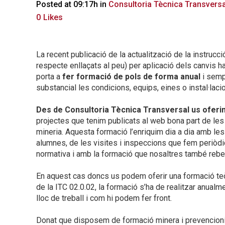
Posted at 09:17h
in
Consultoria Tècnica Transversa
0
Likes
La recent publicació de la actualització de la instruc
respecte enllaçats al peu) per aplicació dels canvis h
porta a
fer formació de pols de forma anual
i sempr
substancial les condicions, equips, eines o instal·lacio
Des de Consultoria Tècnica Transversal us ofer
projectes que tenim publicats al web bona part de le
mineria. Aquesta formació l’enriquim dia a dia amb le
alumnes, de les visites i inspeccions que fem periòdica
normativa i amb la formació que nosaltres també reb
En aquest cas doncs us podem oferir una formació teòri
de la ITC 02.0.02, la formació s’ha de realitzar anualme
lloc de treball i com hi podem fer front.
Donat que disposem de formació minera i prevencionis