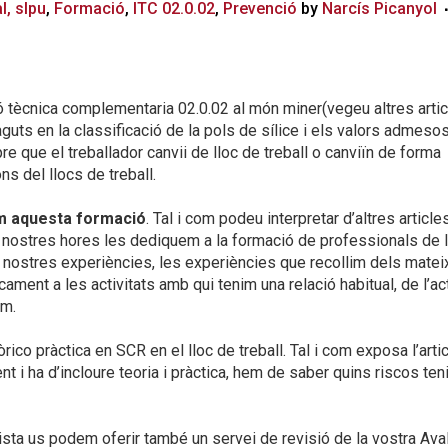
l, slpu
,
Formació
,
ITC 02.0.02
,
Prevenció
by
Narcís Picanyol
ció tècnica complementaria 02.0.02 al món miner(vegeu altres artic
aguts en la classificació de la pols de sílice i els valors admeso
e que el treballador canvii de lloc de treball o canviïn de forma
ns del llocs de treball.
im aquesta formació
. Tal i com podeu interpretar d’altres articles
s nostres hores les dediquem a la formació de professionals de 
s nostres experiències, les experiències que recollim dels mate
ment a les activitats amb qui tenim una relació habitual, de l’act
em.
co pràctica en SCR en el lloc de treball. Tal i com exposa l’arti
nt i ha d’incloure teoria i pràctica, hem de saber quins riscos ten
ta us podem oferir també un servei de revisió de la vostra Ava