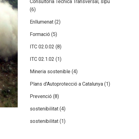
Consultoria Tècnica Transversal, slpu
(6)
Enllumenat
(2)
Formació
(5)
ITC 02.0.02
(8)
ITC 02.1.02
(1)
Mineria sostenible
(4)
Plans d'Autoprotecció a Catalunya
(1)
Prevenció
(8)
sostenibilitat
(4)
sostenibilitat
(1)