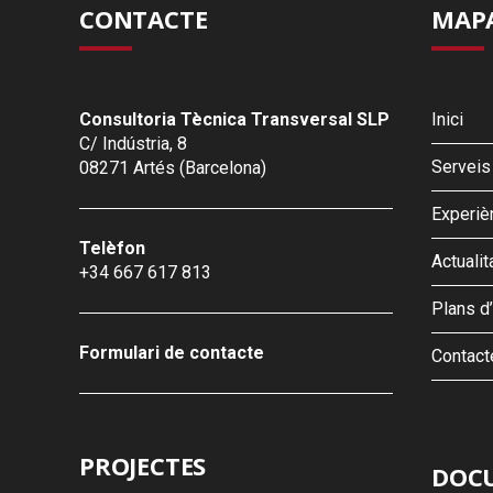
CONTACTE
MAPA
Consultoria Tècnica Transversal SLP
Inici
C/ Indústria, 8
Serveis
08271 Artés (Barcelona)
Experiè
Telèfon
Actualit
+34 667 617 813
Plans d
Formulari de contacte
Contact
PROJECTES
DOCU