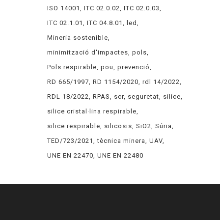
ISO 14001
ITC 02.0.02
ITC 02.0.03
ITC 02.1.01
ITC 04.8.01
led
Mineria sostenible
minimització d'impactes
pols
Pols respirable
pou
prevenció
RD 665/1997
RD 1154/2020
rdl 14/2022
RDL 18/2022
RPAS
scr
seguretat
silice
silice cristal·lina respirable
silice respirable
silicosis
SiO2
Súria
TED/723/2021
tècnica minera
UAV
UNE EN 22470
UNE EN 22480