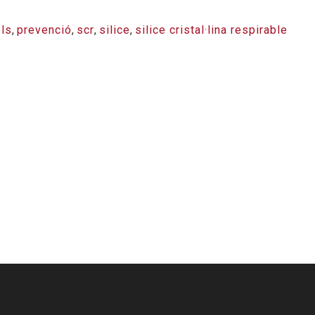
ls
,
prevenció
,
scr
,
silice
,
silice cristal·lina respirable