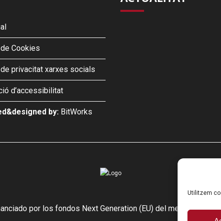
al
a de Cookies
 de privacitat xarxes socials
ió d’accessibilitat
d&designed by:
BitWorks
Utilitzem co
inanciado por los fondos Next Generation (EU) del mecanismo de r
A