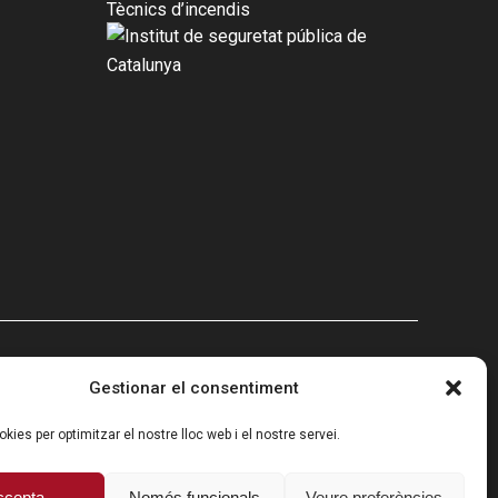
Tècnics d’incendis
Gestionar el consentiment
okies per optimitzar el nostre lloc web i el nostre servei.
ecuperación y resiliencia
ccepta
Només funcionals
Veure preferències