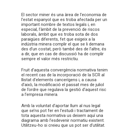
El sector miner és una àrea de l’economia de
l’estat espanyol que es troba afectada per un
important nombre de textos legals i, en
especial, l’àmbit de la prevenció de riscos
laborals, àmbit que es troba sota de dos
paraigües diferents, fet que exigeix a la
indústria minera complir el que se li demana
des d’un costat, però també des de l’altre, és
a dir, que en cas de discussió ha de complir
sempre el valor més restrictiu.
Fruit d’aquesta convergència normativa tenim
el recent cas de la incorporació de la SCR al
llistat d’elements cancerígens i, a causa
d’això, la modificació el passat mes de juliol
de l’ordre que regulava la gestió d’aquest risc
a l’empresa minera.
Amb la voluntat d’aportar llum al nus legal
que se’ns pot fer en l’estudi i tractament de
tota aquesta normativa us deixem aquí una
diagrama amb l’esdevenir normatiu existent.
Utilitzeu-ho si creieu que us pot ser d’utilitat.