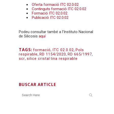
Oferta formació ITC 02.0.02
Continguts formació ITC 02.0.02
Formació ITC 02.0.02
Publicació ITC 02.0.02
Podeu consultar també a l’Instituto Nacional
de Silicosis
aquí
TAGS:
formació
,
ITC 02.0.02
,
Pols
respirable
,
RD 1154/2020
,
RD 665/1997
,
scr
,
silice cristal·lina respirable
BUSCAR ARTICLE