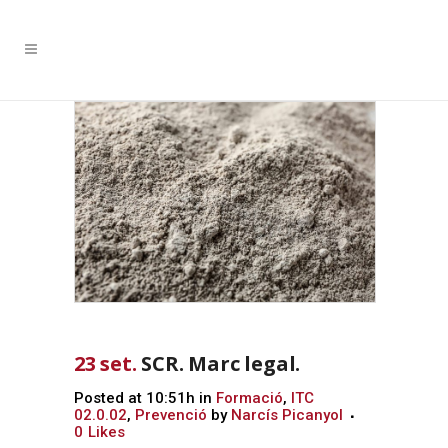
23 set.
SCR. Marc legal.
Posted at 10:51h
in
Formació
,
ITC
02.0.02
,
Prevenció
by
Narcís Picanyol
0
Likes