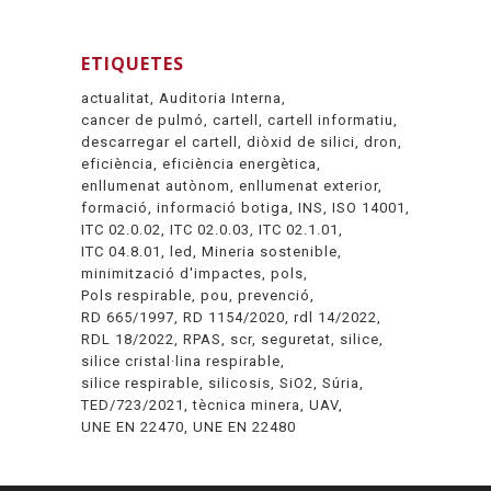
ETIQUETES
actualitat
Auditoria Interna
cancer de pulmó
cartell
cartell informatiu
descarregar el cartell
diòxid de silici
dron
eficiència
eficiència energètica
enllumenat autònom
enllumenat exterior
formació
informació botiga
INS
ISO 14001
ITC 02.0.02
ITC 02.0.03
ITC 02.1.01
ITC 04.8.01
led
Mineria sostenible
minimització d'impactes
pols
Pols respirable
pou
prevenció
RD 665/1997
RD 1154/2020
rdl 14/2022
RDL 18/2022
RPAS
scr
seguretat
silice
silice cristal·lina respirable
silice respirable
silicosis
SiO2
Súria
TED/723/2021
tècnica minera
UAV
UNE EN 22470
UNE EN 22480