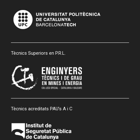
Tècnics Superiors en P.R.L.
Tècnics acreditats PAU’s A i C