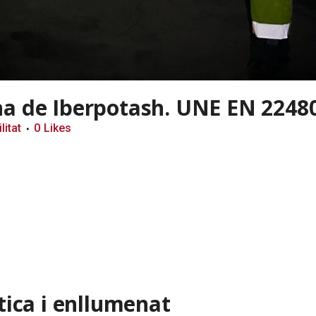
na de Iberpotash. UNE EN 22480
litat
0
Likes
tica i enllumenat