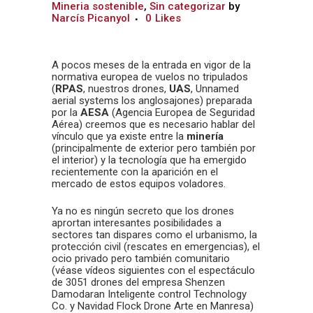
Mineria sostenible
,
Sin categorizar
by
Narcís Picanyol
0
Likes
A pocos meses de la entrada en vigor de la
normativa europea de vuelos no tripulados
(
RPAS
, nuestros drones,
UAS
, Unnamed
aerial systems los anglosajones) preparada
por la
AESA
(Agencia Europea de Seguridad
Aérea) creemos que es necesario hablar del
vínculo que ya existe entre la
minería
(principalmente de exterior pero también por
el interior) y la tecnología que ha emergido
recientemente con la aparición en el
mercado de estos equipos voladores.
Ya no es ningún secreto que los drones
aprortan interesantes posibilidades a
sectores tan dispares como el urbanismo, la
protección civil (rescates en emergencias), el
ocio privado pero también comunitario
(véase vídeos siguientes con el espectáculo
de 3051 drones del empresa Shenzen
Damodaran Inteligente control Technology
Co. y Navidad Flock Drone Arte en Manresa)