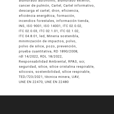
alumbrado autónomo
alumbrado exterior
cancer de pulmón
Cartel
Cartel informativo
descarga el cartel
dron
eficiencia
eficiéncia energética
formación
incendios forestales
información tienda
INS
ISO 9001
ISO 14001
ITC 02.0.02
ITC 02.0.03
ITC 02.1.01
ITC 02.1.02
ITC 04.8.01
led
Mineria sostenibla
minimización de impactos
polvo
polvo de silice
pozo
prevención
prueba cuantitativa
RD 1890/2008
rdl 14/2022
RDL 18/2022
Responsabilidad Ambiental
RPAS
scr
seguridad
silice
silice cristalina respirable
silicosis
sostenibilidad
sílice respirable
TED/723/2021
tècnica minera
UAV
UNE EN 22470
UNE EN 22480